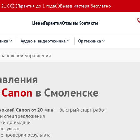
 21:00
Гарантия до 1 года
Выезд мастера бесплатно
Цены
Гарантия
Отзывы
Контакты
ника
Аудио и видеотехника
Оргтехника
на ключей управления
авления
я
Canon
в Смоленске
оклей Canon от 20 мин
— быстрый старт работ
 и спецпредложения
ики до выдачи
езультат
 проверки результата