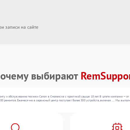
и записи на сайте
очему выбирают
RemSuppo
нту и обслуживанию техники Canon в Смоленске с практикой свыше 10 лет. В штате компании — от
000 ремонтов. Ежемесячно в сервисный центр поступает более 300 устройств, включая , , . Мы вып