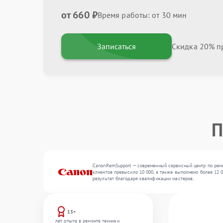
от 660 ₽
Время работы: от 30 мин
Записаться
Скидка 20% пр
П
CanonRemSupport — современный сервисный центр по ремо
клиентов превысило 10 000, а также выполнено более 12 
результат благодаря квалификации мастеров.
13+
лет опыта в ремонте техники