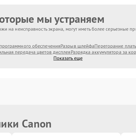
которые мы устраняем
жи на неисправность экрана, могут иметь более серьезные п
программного обеспечения
Разрыв шлейфа
Перегорание плат
льная передача цветов дисплея
Разрядка аккумулятора за ко
Показать еще
ники Canon