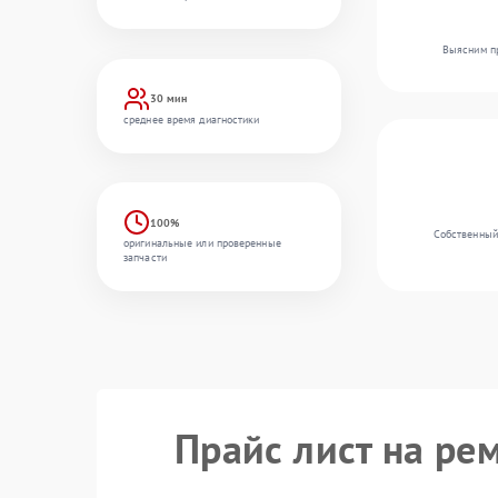
Выясним пр
30 мин
среднее время диагностики
100%
Собственный
оригинальные или проверенные
запчасти
Прайс лист на ре