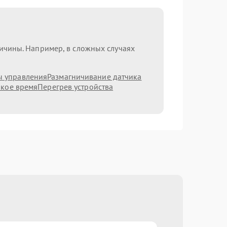
ричины. Например, в сложных случаях
ы управления
Размагничивание датчика
ркое время
Перегрев устройства