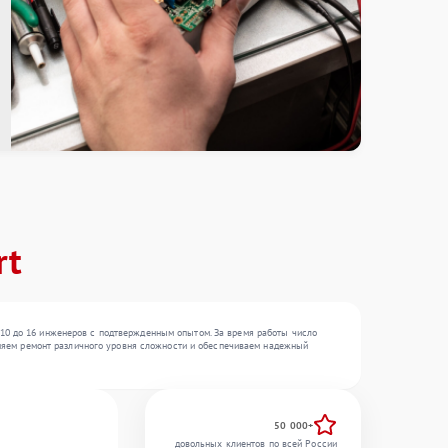
rt
 10 до 16 инженеров с подтвержденным опытом. За время работы число
олняем ремонт различного уровня сложности и обеспечиваем надежный
50 000+
довольных клиентов по всей России