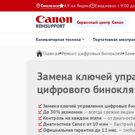
Смоленск
4.9 на Яндекс
Ежедневно с 9:00 до
Сервисный центр Canon
REMSUPPORT
Компьютерная техника
Портативная электро
Главная
Ремонт цифровых биноклей
Заме
Замена ключей упр
цифрового бинокл
Замена ключей управления цифровых бин
До 30% экономии
— всегда свежие акции
Контроль на каждом этапе
— от диагност
Диагностика Canon от 10 мин
— быстрый р
Официальная гарантия до 12 мес.
— любые