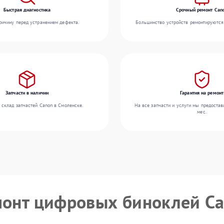
Быстрая диагностика
Срочный ремонт Can
ичину перед устранением дефекта.
Большинство устройств ремонтируются 
Запчасти в наличии
Гарантия на ремонт
 склад запчастей Canon в Смоленске.
На все запчасти и услуги мы предостав
мес.
монт цифровых биноклей C