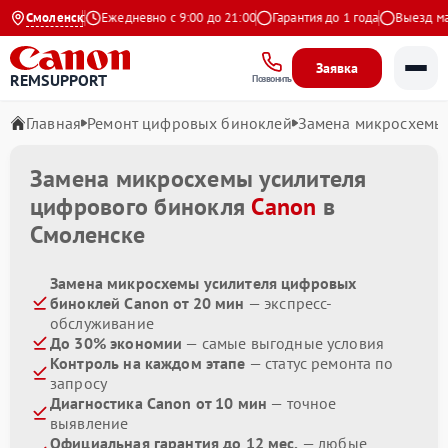
4.9 на Яндекс
Смоленск
Ежедневно с 9:00 до 21:00
Гарантия до 1 года
Выезд маст
Заявка
REMSUPPORT
Позвонить
Главная
Ремонт цифровых биноклей
Замена микросхемы 
Замена микросхемы усилителя
цифрового бинокля
Canon
в
Смоленске
Замена микросхемы усилителя цифровых
биноклей Canon от 20 мин
— экспресс-
обслуживание
До 30% экономии
— самые выгодные условия
Контроль на каждом этапе
— статус ремонта по
запросу
Диагностика Canon от 10 мин
— точное
выявление
Официальная гарантия до 12 мес.
— любые