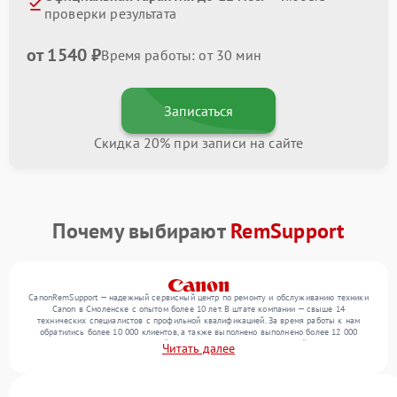
проверки результата
от 1540 ₽
Время работы: от 30 мин
Записаться
Скидка 20% при записи на сайте
Почему выбирают
RemSupport
CanonRemSupport — надежный сервисный центр по ремонту и обслуживанию техники
Canon в Смоленске с опытом более 10 лет. В штате компании — свыше 14
технических специалистов с профильной квалификацией. За время работы к нам
обратились более 10 000 клиентов, а также выполнено выполнено более 12 000
ремонтов. Ежемесячно в сервисный центр поступает более 300 устройств, включая , , .
Читать далее
Мы беремся за задачи любой сложности и предлагаем стабильный уровень сервиса
благодаря отлаженным процессам ремонта.