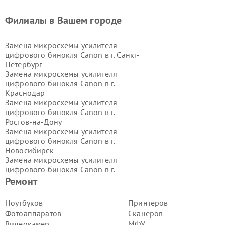
Филиалы в Вашем городе
Замена микросхемы усилителя
цифрового бинокля Canon в г.
Санкт-
Петербург
Замена микросхемы усилителя
цифрового бинокля Canon в г.
Краснодар
Замена микросхемы усилителя
цифрового бинокля Canon в г.
Ростов-на-Дону
Замена микросхемы усилителя
цифрового бинокля Canon в г.
Новосибирск
Замена микросхемы усилителя
цифрового бинокля Canon в г.
Екатеринбург
Ремонт
Замена микросхемы усилителя
цифрового бинокля Canon в г.
Ноутбуков
Принтеров
Казань
Фотоаппаратов
Сканеров
Замена микросхемы усилителя
Видеокамер
МФУ