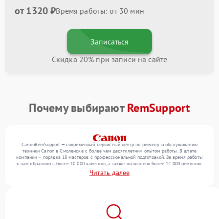
от 1320 ₽
Время работы: от 30 мин
Записаться
Скидка 20% при записи на сайте
Почему выбирают
RemSupport
CanonRemSupport — современный сервисный центр по ремонту и обслуживанию
техники Canon в Смоленске с более чем десятилетним опытом работы. В штате
компании — порядка 18 мастеров с профессиональной подготовкой. За время работы
к нам обратились более 10 000 клиентов, а также выполнено более 12 000 ремонтов.
Ежемесячно в сервисный центр поступает более 300 устройств, включая , , . Мы
Читать далее
работаем с широким спектром неисправностей и обеспечиваем надежный результат
благодаря квалификации мастеров.