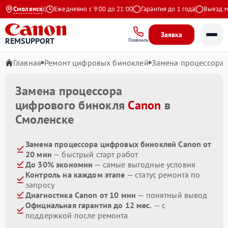
4.9 на Яндекс
Смоленск
Ежедневно с 9:00 до 21:00
Гарантия до 1 года
Выезд мас
Заявка
REMSUPPORT
Позвонить
Главная
Ремонт цифровых биноклей
Замена процессора
Замена процессора
цифрового бинокля
Canon
в
Смоленске
Замена процессора цифровых биноклей Canon от
20 мин
— быстрый старт работ
До 30% экономии
— самые выгодные условия
Контроль на каждом этапе
— статус ремонта по
запросу
Диагностика Canon от 10 мин
— понятный вывод
Официальная гарантия до 12 мес.
— с
поддержкой после ремонта