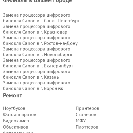
Филиалы в Вашем городе
Замена процессора цифрового
бинокля Canon в г.
Санкт-Петербург
Замена процессора цифрового
бинокля Canon в г.
Краснодар
Замена процессора цифрового
бинокля Canon в г.
Ростов-на-Дону
Замена процессора цифрового
бинокля Canon в г.
Новосибирск
Замена процессора цифрового
бинокля Canon в г.
Екатеринбург
Замена процессора цифрового
бинокля Canon в г.
Казань
Замена процессора цифрового
бинокля Canon в г.
Воронеж
Замена процессора цифрового
Ремонт
бинокля Canon в г.
Волгоград
Замена процессора цифрового
Ноутбуков
Принтеров
бинокля Canon в г.
Самара
Фотоаппаратов
Сканеров
Замена процессора цифрового
Видеокамер
МФУ
бинокля Canon в г.
Пермь
Объективов
Плоттеров
Замена процессора цифрового