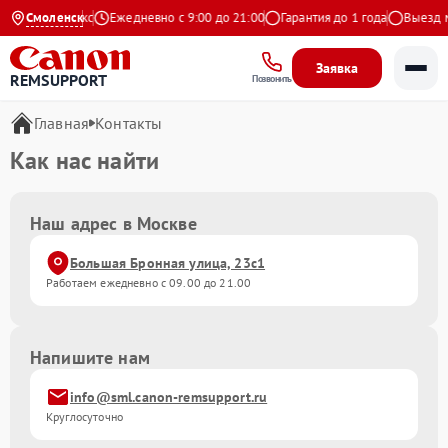
4.9 на Яндекс
Смоленск
Ежедневно с 9:00 до 21:00
Гарантия до 1 года
Выезд ма
Заявка
REMSUPPORT
Позвонить
Главная
Контакты
Как нас найти
Наш адрес в Москве
Большая Бронная улица, 23с1
Работаем ежедневно с 09.00 до 21.00
Напишите нам
info@sml.canon-remsupport.ru
Круглосуточно