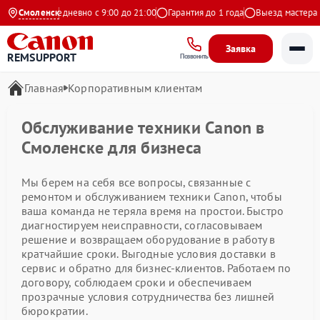
 Яндекс
Смоленск
Ежедневно с 9:00 до 21:00
Гарантия до 1 года
Выезд мастера б
Заявка
REMSUPPORT
Позвонить
Главная
Корпоративным клиентам
Обслуживание техники Canon в
Смоленске для бизнеса
Мы берем на себя все вопросы, связанные с
ремонтом и обслуживанием техники Canon, чтобы
ваша команда не теряла время на простои. Быстро
диагностируем неисправности, согласовываем
решение и возвращаем оборудование в работу в
кратчайшие сроки. Выгодные условия доставки в
сервис и обратно для бизнес-клиентов. Работаем по
договору, соблюдаем сроки и обеспечиваем
прозрачные условия сотрудничества без лишней
бюрократии.