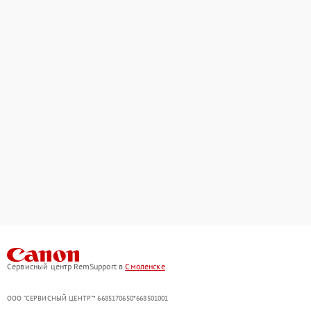
Сервисный центр RemSupport в
Смоленске
ООО "СЕРВИСНЫЙ ЦЕНТР"* 6685170650*668501001