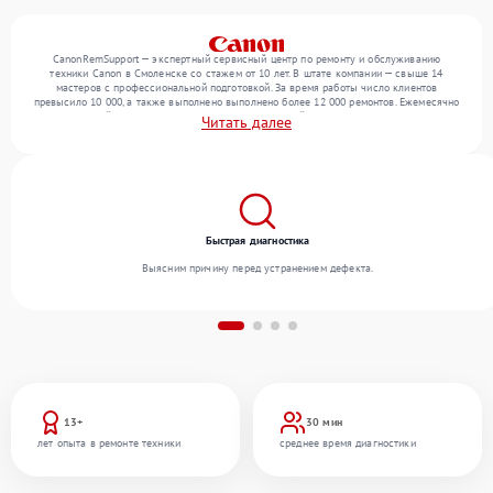
CanonRemSupport — экспертный сервисный центр по ремонту и обслуживанию
техники Canon в Смоленске со стажем от 10 лет. В штате компании — свыше 14
мастеров с профессиональной подготовкой. За время работы число клиентов
превысило 10 000, а также выполнено выполнено более 12 000 ремонтов. Ежемесячно
в сервисный центр поступает более 300 обращений, включая , , . Мы выполняем
Читать далее
ремонт различного уровня сложности и гарантируем высокое качество обслуживания
благодаря отлаженным процессам ремонта.
Быстрая диагностика
Выясним причину перед устранением дефекта.
13+
30 мин
лет опыта в ремонте техники
среднее время диагностики