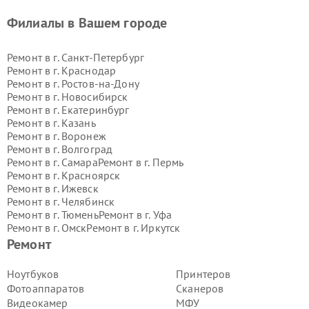
Филиалы в Вашем городе
Ремонт в г.
Санкт-Петербург
Ремонт в г.
Краснодар
Ремонт в г.
Ростов-на-Дону
Ремонт в г.
Новосибирск
Ремонт в г.
Екатеринбург
Ремонт в г.
Казань
Ремонт в г.
Воронеж
Ремонт в г.
Волгоград
Ремонт в г.
Самара
Ремонт в г.
Пермь
Ремонт в г.
Красноярск
Ремонт в г.
Ижевск
Ремонт в г.
Челябинск
Ремонт в г.
Тюмень
Ремонт в г.
Уфа
Ремонт в г.
Омск
Ремонт в г.
Иркутск
Ремонт в г.
Ярославль
Ремонт
Ремонт в г.
Саратов
Ремонт в г.
Барнаул
Ноутбуков
Принтеров
Ремонт в г.
Тольятти
Фотоаппаратов
Сканеров
Ремонт в г.
Хабаровск
Видеокамер
МФУ
Ремонт в г.
Томск