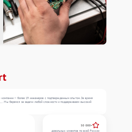
rt
е компании — более 19 инженеров с подтвержденным опытом. За время
 , , . Мы беремся за задачи любой сложности и поддерживаем высокий
50 000+
довольных клиентов по всей России