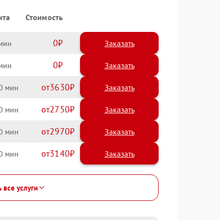
нта
Стоимость
0
Заказать
0
Заказать
3630
0
2750
0
2970
0
3140
0
ь все услуги