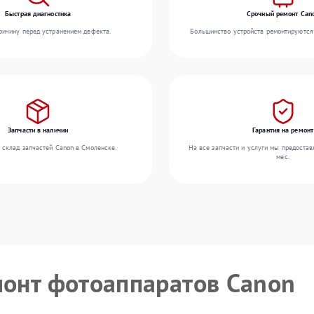
Быстрая диагностика
Срочный ремонт Can
ичину перед устранением дефекта.
Большинство устройств ремонтируются 
Запчасти в наличии
Гарантия на ремонт
 склад запчастей Canon в Смоленске.
На все запчасти и услуги мы предостав
мес.
монт фотоаппаратов Canon