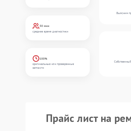
Выясним пр
30 мин
среднее время диагностики
100%
Собственный
оригинальные или проверенные
запчасти
Прайс лист на ре