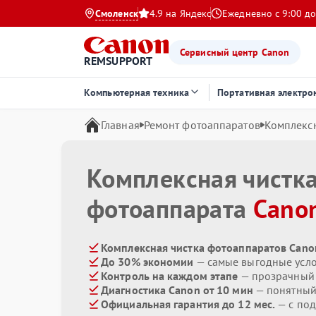
Смоленск
4.9 на Яндекс
Ежедневно с 9:00 до
Сервисный центр Canon
REMSUPPORT
Компьютерная техника
Портативная электро
Главная
Ремонт фотоаппаратов
Комплексн
Комплексная чистк
фотоаппарата
Cano
Комплексная чистка фотоаппаратов Cano
До 30% экономии
— самые выгодные усл
Контроль на каждом этапе
— прозрачный
Диагностика Canon от 10 мин
— понятный
Официальная гарантия до 12 мес.
— с под