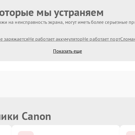
которые мы устраняем
жи на неисправность экрана, могут иметь более серьезные п
е заряжается
Не работает аккумулятор
Не работает порт
Слома
Показать еще
ники Canon