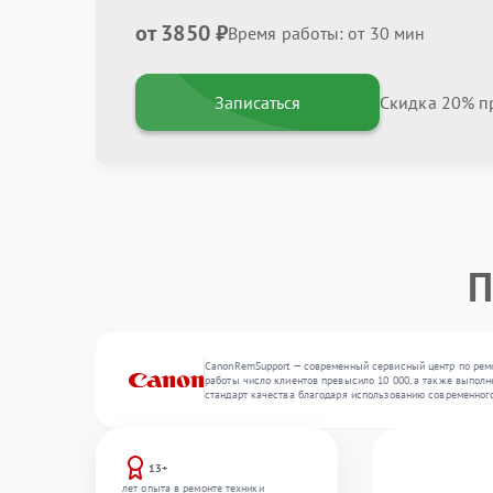
от 3850 ₽
Время работы: от 30 мин
Записаться
Скидка 20% пр
П
CanonRemSupport — современный сервисный центр по ремо
работы число клиентов превысило 10 000, а также выполн
стандарт качества благодаря использованию современног
13+
лет опыта в ремонте техники