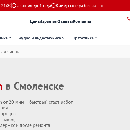
 21:00
Гарантия до 1 года
Выезд мастера бесплатно
Цены
Гарантия
Отзывы
Контакты
ника
Аудио и видеотехника
Оргтехника
ая чистка
а
n
в Смоленске
n от 20 мин
— быстрый старт работ
овия
 процесс
 вывод
держкой после ремонта