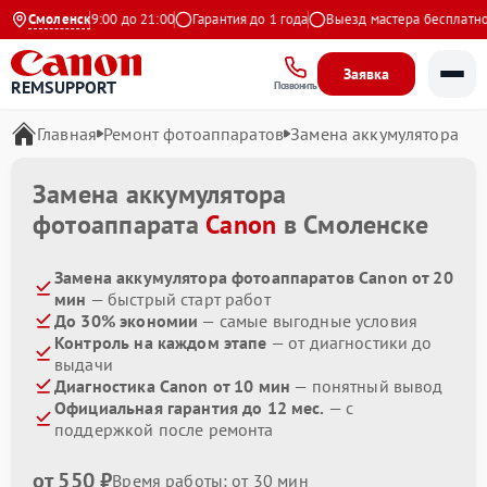
жедневно с 9:00 до 21:00
Смоленск
Гарантия до 1 года
Выезд мастера бесплатно
Заявка
REMSUPPORT
Позвонить
Главная
Ремонт фотоаппаратов
Замена аккумулятора
Замена аккумулятора
фотоаппарата
Canon
в Смоленске
Замена аккумулятора фотоаппаратов Canon от 20
мин
— быстрый старт работ
До 30% экономии
— самые выгодные условия
Контроль на каждом этапе
— от диагностики до
выдачи
Диагностика Canon от 10 мин
— понятный вывод
Официальная гарантия до 12 мес.
— с
поддержкой после ремонта
от 550 ₽
Время работы: от 30 мин