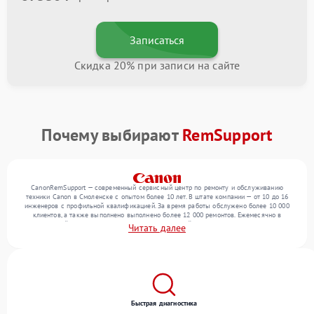
Записаться
Скидка 20% при записи на сайте
Почему выбирают
RemSupport
CanonRemSupport — современный сервисный центр по ремонту и обслуживанию
техники Canon в Смоленске с опытом более 10 лет. В штате компании — от 10 до 16
инженеров с профильной квалификацией. За время работы обслужено более 10 000
клиентов, а также выполнено выполнено более 12 000 ремонтов. Ежемесячно в
сервисный центр поступает более 300 обращений, включая , , . Мы работаем с
Читать далее
широким спектром неисправностей и обеспечиваем надежный результат благодаря
отлаженным процессам ремонта.
Быстрая диагностика