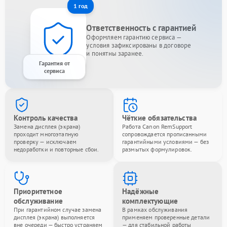
1 год
Ответственность с гарантией
Оформляем гарантию сервиса —
условия зафиксированы в договоре
и понятны заранее.
Гарантия от
сервиса
Контроль качества
Чёткие обязательства
Замена дисплея (экрана)
Работа Canon RemSupport
проходит многоэтапную
сопровождается прописанными
проверку — исключаем
гарантийными условиями — без
недоработки и повторные сбои.
размытых формулировок.
Приоритетное
Надёжные
обслуживание
комплектующие
При гарантийном случае замена
В рамках обслуживания
дисплея (экрана) выполняется
применяем проверенные детали
вне очереди — быстро устраняем
— для стабильной работы