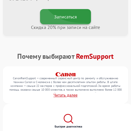
Записаться
Скидка 20% при записи на сайте
Почему выбирают
RemSupport
CanonRemSupport — современный сервисный центр по ремонту и обслуживанию
техники Canon в Смоленске с более чем десятилетним опытом работы. В штате
компании — свыше 22 мастеров с профессиональной подготовкой. За время работы
помощь оказана свыше 10 000 клиентов, а также выполнено выполнено более 12 000
ремонтов. Ежемесячно в сервисный центр поступает от 300 устройств, включая , , . Мы
Читать далее
устраняем поломки любой сложности и поддерживаем высокий стандарт качества
благодаря опыту команды.
Быстрая диагностика