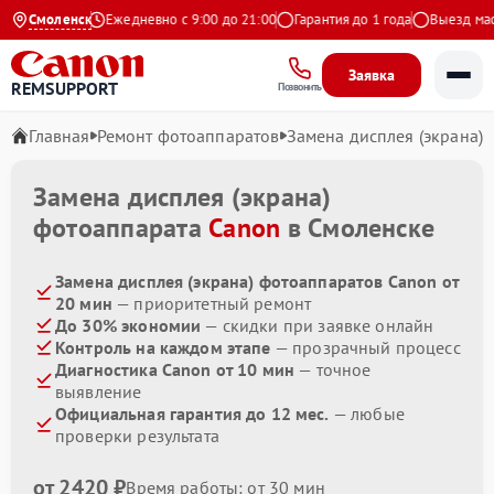
.9 на Яндекс
Смоленск
Ежедневно с 9:00 до 21:00
Гарантия до 1 года
Выезд масте
Заявка
REMSUPPORT
Позвонить
Главная
Ремонт фотоаппаратов
Замена дисплея (экрана)
Замена дисплея (экрана)
фотоаппарата
Canon
в Смоленске
Замена дисплея (экрана) фотоаппаратов Canon от
20 мин
— приоритетный ремонт
До 30% экономии
— скидки при заявке онлайн
Контроль на каждом этапе
— прозрачный процесс
Диагностика Canon от 10 мин
— точное
выявление
Официальная гарантия до 12 мес.
— любые
проверки результата
от 2420 ₽
Время работы: от 30 мин