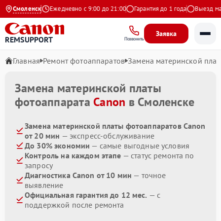
.9 на Яндекс
Смоленск
Ежедневно с 9:00 до 21:00
Гарантия до 1 года
Выезд маст
Заявка
REMSUPPORT
Позвонить
Главная
Ремонт фотоаппаратов
Замена материнской пла
Замена материнской платы
фотоаппарата
Canon
в Смоленске
Замена материнской платы фотоаппаратов Canon
от 20 мин
— экспресс-обслуживание
До 30% экономии
— самые выгодные условия
Контроль на каждом этапе
— статус ремонта по
запросу
Диагностика Canon от 10 мин
— точное
выявление
Официальная гарантия до 12 мес.
— с
поддержкой после ремонта