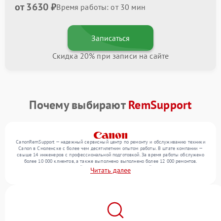
от 3630 ₽
Время работы: от 30 мин
Записаться
Скидка 20% при записи на сайте
Почему выбирают
RemSupport
CanonRemSupport — надежный сервисный центр по ремонту и обслуживанию техники
Canon в Смоленске с более чем десятилетним опытом работы. В штате компании —
свыше 14 инженеров с профессиональной подготовкой. За время работы обслужено
более 10 000 клиентов, а также выполнено выполнено более 12 000 ремонтов.
Ежемесячно в сервисный центр поступает от 300 устройств, включая , , . Мы
Читать далее
устраняем поломки любой сложности и гарантируем высокое качество обслуживания
благодаря отлаженным процессам ремонта.