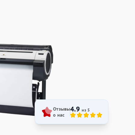
4.9
Отзывы
из 5
о нас