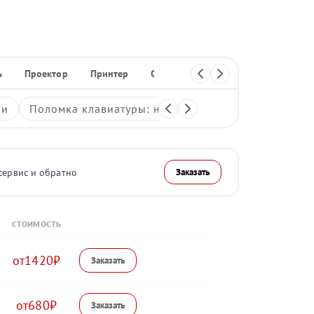
ь
Проектор
Принтер
Сканер
МФУ
Плоттер
ки
Поломка клавиатуры: неработающие клавиши, зали
сервис и обратно
Заказать
СТОИМОСТЬ
1420
680