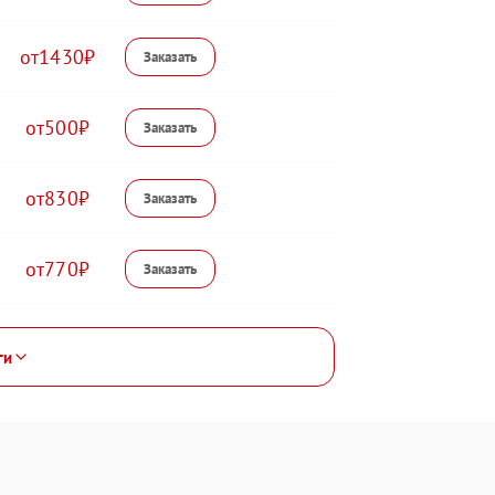
1430
500
830
770
ги