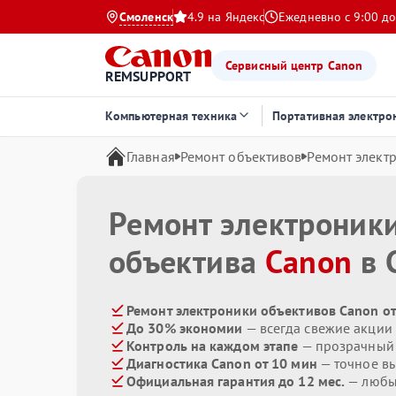
Смоленск
4.9 на Яндекс
Ежедневно с 9:00 до
Сервисный центр Canon
REMSUPPORT
Компьютерная техника
Портативная электро
Главная
Ремонт объективов
Ремонт элект
Ремонт электроник
объектива
Canon
в 
Ремонт электроники объективов Canon от
До 30% экономии
— всегда свежие акции
Контроль на каждом этапе
— прозрачный
Диагностика Canon от 10 мин
— точное в
Официальная гарантия до 12 мес.
— любые