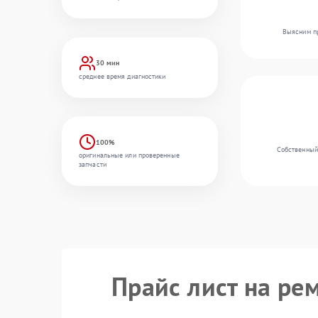
Выясним пр
30 мин
среднее время диагностики
100%
Собственный
оригинальные или проверенные
запчасти
Прайс лист на ре