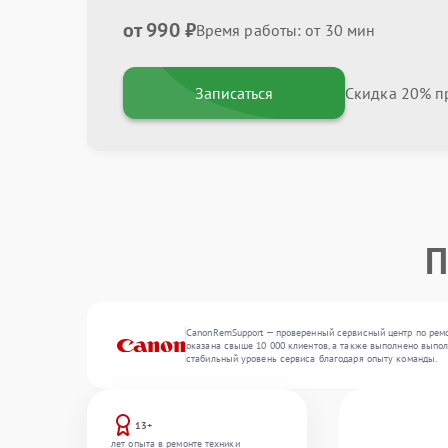
от 990 ₽
Время работы: от 30 мин
Записаться
Скидка 20% пр
П
CanonRemSupport — проверенный сервисный центр по ремо
оказана свыше 10 000 клиентов, а также выполнено выполн
стабильный уровень сервиса благодаря опыту команды.
13+
лет опыта в ремонте техники