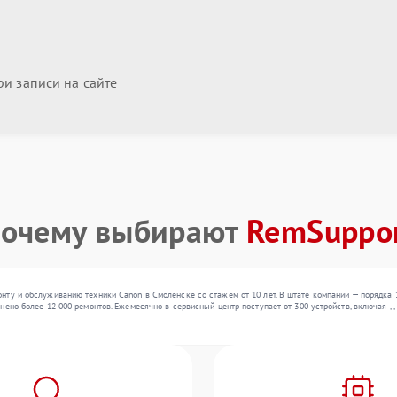
и записи на сайте
очему выбирают
RemSuppo
нту и обслуживанию техники Canon в Смоленске со стажем от 10 лет. В штате компании — порядка
ено более 12 000 ремонтов. Ежемесячно в сервисный центр поступает от 300 устройств, включая , 