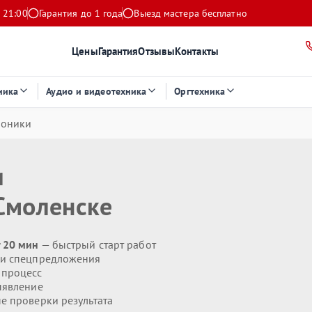
 21:00
Гарантия до 1 года
Выезд мастера бесплатно
Цены
Гарантия
Отзывы
Контакты
ника
Аудио и видеотехника
Оргтехника
роники
и
Смоленске
 20 мин
— быстрый старт работ
 и спецпредложения
 процесс
ыявление
 проверки результата