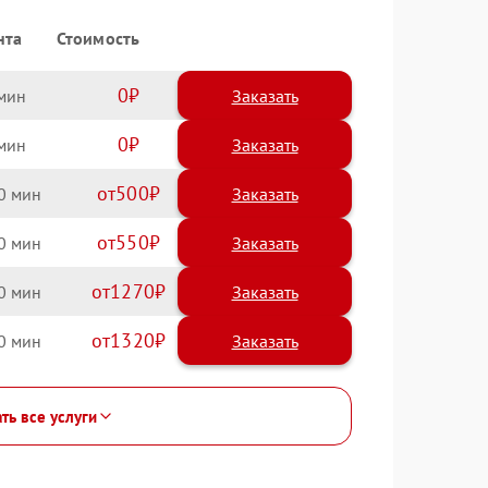
нта
Стоимость
0
Заказать
0
Заказать
500
0
550
0
1270
0
1320
0
ть все услуги