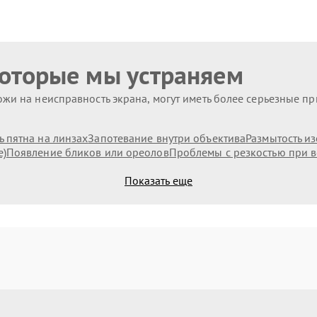
которые мы устраняем
жи на неисправность экрана, могут иметь более серьезные п
 пятна на линзах
Запотевание внутри объектива
Размытость и
е)
Появление бликов или ореолов
Проблемы с резкостью при в
Показать еще