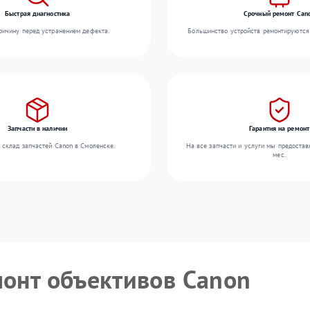
Быстрая диагностика
Срочный ремонт Can
ичину перед устранением дефекта.
Большинство устройств ремонтируются 
Запчасти в наличии
Гарантия на ремонт
 склад запчастей Canon в Смоленске.
На все запчасти и услуги мы предостав
мес.
монт объективов Canon