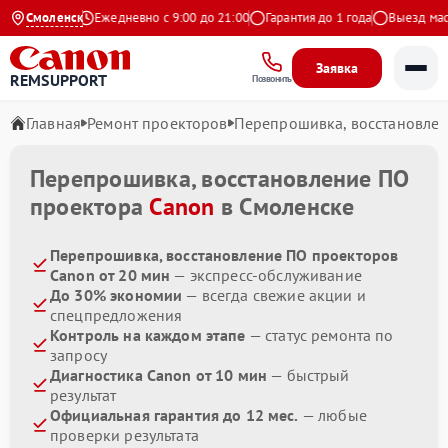
9 на Яндекс
Смоленск
Ежедневно с 9:00 до 21:00
Гарантия до 1 года
Выезд масте
Заявка
REMSUPPORT
Позвонить
Главная
Ремонт проекторов
Перепрошивка, восстановле
Перепрошивка, восстановление ПО
проектора
Canon
в Смоленске
Перепрошивка, восстановление ПО проекторов
Canon от 20 мин
— экспресс-обслуживание
До 30% экономии
— всегда свежие акции и
спецпредложения
Контроль на каждом этапе
— статус ремонта по
запросу
Диагностика Canon от 10 мин
— быстрый
результат
Официальная гарантия до 12 мес.
— любые
проверки результата