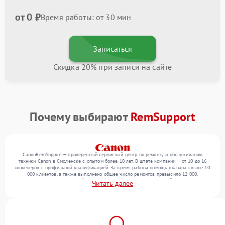
от 0 ₽
Время работы: от 30 мин
Записаться
Скидка 20% при записи на сайте
Почему выбирают
RemSupport
CanonRemSupport — проверенный сервисный центр по ремонту и обслуживанию
техники Canon в Смоленске с опытом более 10 лет. В штате компании — от 10 до 16
инженеров с профильной квалификацией. За время работы помощь оказана свыше 10
000 клиентов, а также выполнено общее число ремонтов превысило 12 000.
Ежемесячно в сервисный центр поступает более 300 обращений, включая , ,
Читать далее
оргтехнику. Мы работаем с широким спектром неисправностей и поддерживаем
высокий стандарт качества благодаря использованию современного оборудования.