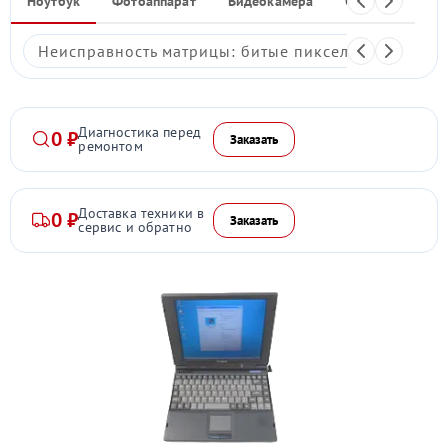
Ноутбук
Фотоаппарат
Видеокамера
Объектив
Ф
Неисправность матрицы: битые пиксели, мерцание,
Диагностика перед
0 ₽
Заказать
ремонтом
Доставка техники в
0 ₽
Заказать
сервис и обратно