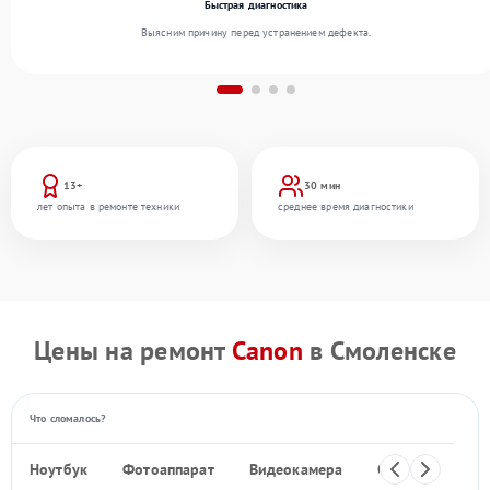
Быстрая диагностика
Выясним причину перед устранением дефекта.
13+
30 мин
лет опыта в ремонте техники
среднее время диагностики
Цены на ремонт
Canon
в Смоленске
Что сломалось?
Ноутбук
Фотоаппарат
Видеокамера
Объектив
Ф