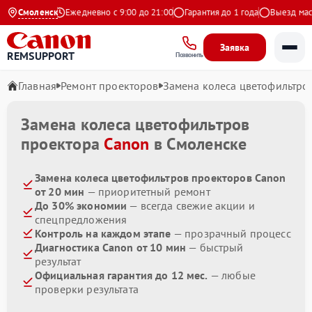
 на Яндекс
Смоленск
Ежедневно с 9:00 до 21:00
Гарантия до 1 года
Выезд мастер
Заявка
REMSUPPORT
Позвонить
Главная
Ремонт проекторов
Замена колеса цветофильтро
Замена колеса цветофильтров
проектора
Canon
в Смоленске
Замена колеса цветофильтров проекторов Canon
от 20 мин
— приоритетный ремонт
До 30% экономии
— всегда свежие акции и
спецпредложения
Контроль на каждом этапе
— прозрачный процесс
Диагностика Canon от 10 мин
— быстрый
результат
Официальная гарантия до 12 мес.
— любые
проверки результата