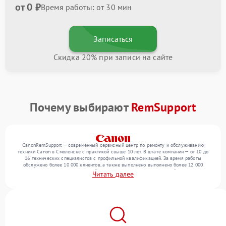
от 0 ₽
Время работы: от 30 мин
Записаться
Скидка 20% при записи на сайте
Почему выбирают
RemSupport
CanonRemSupport — современный сервисный центр по ремонту и обслуживанию
техники Canon в Смоленске с практикой свыше 10 лет. В штате компании — от 10 до
16 технических специалистов с профильной квалификацией. За время работы
обслужено более 10 000 клиентов, а также выполнено выполнено более 12 000
ремонтов. Ежемесячно в сервисный центр поступает более 300 устройств, включая , ,
Читать далее
оргтехнику. Мы беремся за задачи любой сложности и гарантируем высокое качество
обслуживания благодаря отлаженным процессам ремонта.