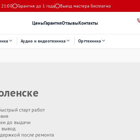
 21:00
Гарантия до 1 года
Выезд мастера бесплатно
Цены
Гарантия
Отзывы
Контакты
ника
Аудио и видеотехника
Оргтехника
оленске
ыстрый старт работ
овия
ики до выдачи
 вывод
держкой после ремонта