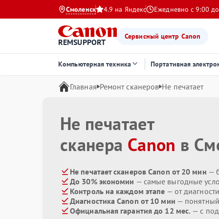
Смоленск
4.9 на Яндекс
Ежедневно с 9:00 до
Сервисный центр Canon
REMSUPPORT
Компьютерная техника
Портативная электро
Главная
Ремонт сканеров
Не печатает
Не печатает
сканера
Canon
в См
Не печатает сканеров Canon от 20 мин
— б
До 30% экономии
— самые выгодные усл
Контроль на каждом этапе
— от диагност
Диагностика Canon от 10 мин
— понятный
Официальная гарантия до 12 мес.
— с под