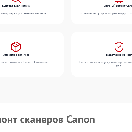
Быстрая диагностика
Срочный ремонт Can
ичину перед устранением дефекта.
Большинство устройств ремонтируются 
Запчасти в наличии
Гарантия на ремонт
 склад запчастей Canon в Смоленске.
На все запчасти и услуги мы предостав
мес.
монт сканеров Canon