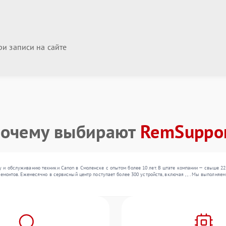
и записи на сайте
очему выбирают
RemSuppo
 и обслуживанию техники Canon в Смоленске с опытом более 10 лет. В штате компании — свыше 22
ремонтов. Ежемесячно в сервисный центр поступает более 300 устройств, включая , , . Мы выполня