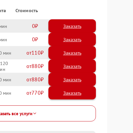
нта
Стоимость
0
Заказать
0
Заказать
110
0
120
880
880
0
770
0
азать все услуги