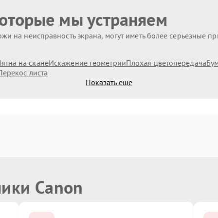
которые мы устраняем
жи на неисправность экрана, могут иметь более серьезные п
ятна на скане
Искажение геометрии
Плохая цветопередача
Бум
Перекос листа
Показать еще
ники Canon