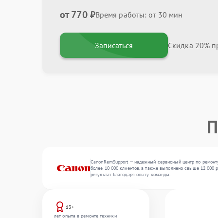
от 770 ₽
Время работы: от 30 мин
Записаться
Скидка 20% пр
П
CanonRemSupport — надежный сервисный центр по ремонту
более 10 000 клиентов, а также выполнено свыше 12 000 
результат благодаря опыту команды.
13+
лет опыта в ремонте техники