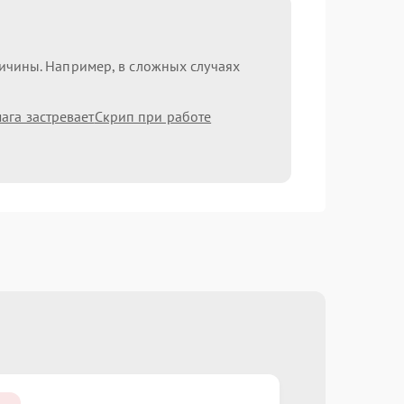
ричины. Например, в сложных случаях
ага застревает
Скрип при работе