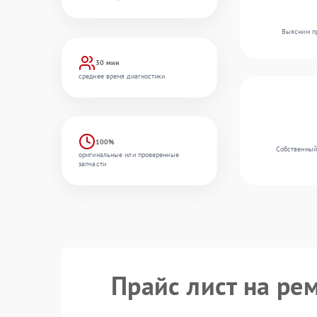
Выясним пр
30 мин
среднее время диагностики
100%
Собственный
оригинальные или проверенные
запчасти
Прайс лист на ре