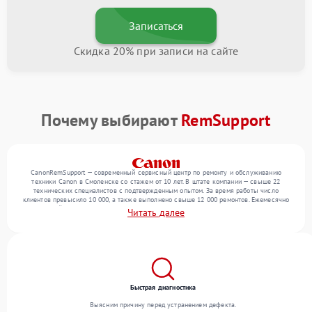
Записаться
Скидка 20% при записи на сайте
Почему выбирают
RemSupport
CanonRemSupport — современный сервисный центр по ремонту и обслуживанию
техники Canon в Смоленске со стажем от 10 лет. В штате компании — свыше 22
технических специалистов с подтвержденным опытом. За время работы число
клиентов превысило 10 000, а также выполнено свыше 12 000 ремонтов. Ежемесячно
в сервисный центр поступает свыше 300 единиц техники, включая , , . Мы беремся за
Читать далее
задачи любой сложности и гарантируем высокое качество обслуживания благодаря
отлаженным процессам ремонта.
Быстрая диагностика
Выясним причину перед устранением дефекта.