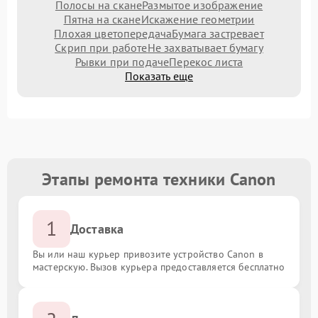
Полосы на скане
Размытое изображение
Пятна на скане
Искажение геометрии
Плохая цветопередача
Бумага застревает
Скрип при работе
Не захватывает бумагу
Рывки при подаче
Перекос листа
Показать еще
Этапы ремонта техники Canon
1
Доставка
Вы или наш курьер привозите устройство Canon в
мастерскую. Вызов курьера предоставляется бесплатно