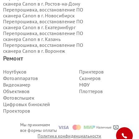
сканера Canon в г.
Ростов-на-Дону
Перепрошивка, восстановление ПО
сканера Canon в г.
Новосибирск
Перепрошивка, восстановление ПО
сканера Canon в г.
Екатеринбург
Перепрошивка, восстановление ПО
сканера Canon в г.
Казань
Перепрошивка, восстановление ПО
сканера Canon в г.
Воронеж
Перепрошивка, восстановление ПО
Ремонт
сканера Canon в г.
Волгоград
Перепрошивка, восстановление ПО
Ноутбуков
Принтеров
сканера Canon в г.
Самара
Фотоаппаратов
Сканеров
Перепрошивка, восстановление ПО
Видеокамер
МФУ
сканера Canon в г.
Пермь
Объективов
Плоттеров
Перепрошивка, восстановление ПО
Фотовспышек
сканера Canon в г.
Красноярск
Перепрошивка, восстановление ПО
Цифровых биноклей
сканера Canon в г.
Ижевск
Проекторов
Перепрошивка, восстановление ПО
сканера Canon в г.
Челябинск
Мы принимаем
Перепрошивка, восстановление ПО
все формы оплаты
сканера Canon в г.
Тюмень
Политика конфиденциальности