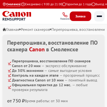
4.9 на Яндекс
Смоленск
Ежедневно с 9:00 до 21:00
Гарантия до 1 года
Выезд маст
Заявка
REMSUPPORT
Позвонить
Главная
Ремонт сканеров
Перепрошивка, восстановлени
Перепрошивка, восстановление ПО
сканера
Canon
в Смоленске
Перепрошивка, восстановление ПО сканеров
Canon от 20 мин
— экспресс-обслуживание
До 30% экономии
— самые выгодные условия
Контроль на каждом этапе
— прозрачный процесс
Диагностика Canon от 10 мин
— понятный вывод
Официальная гарантия до 12 мес.
— любые
проверки результата
от 750 ₽
Время работы: от 30 мин