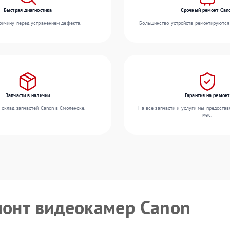
Быстрая диагностика
Срочный ремонт Can
ичину перед устранением дефекта.
Большинство устройств ремонтируются 
Запчасти в наличии
Гарантия на ремонт
 склад запчастей Canon в Смоленске.
На все запчасти и услуги мы предостав
мес.
монт видеокамер Canon