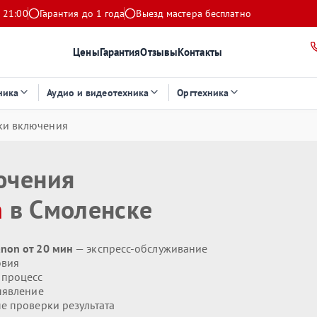
 21:00
Гарантия до 1 года
Выезд мастера бесплатно
Цены
Гарантия
Отзывы
Контакты
ника
Аудио и видеотехника
Оргтехника
ки включения
ючения
n
в Смоленске
non от 20 мин
— экспресс-обслуживание
овия
 процесс
ыявление
 проверки результата