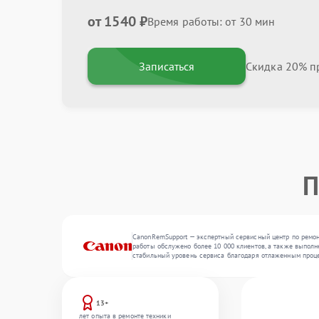
от 1540 ₽
Время работы: от 30 мин
Записаться
Скидка 20% пр
П
CanonRemSupport — экспертный сервисный центр по ремонт
работы обслужено более 10 000 клиентов, а также выполн
стабильный уровень сервиса благодаря отлаженным проц
13+
лет опыта в ремонте техники