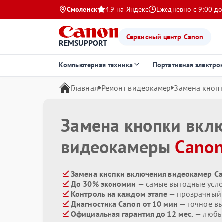
Смоленск
4.9 на Яндекс
Ежедневно с 9:00 до
Сервисный центр Canon
REMSUPPORT
Компьютерная техника
Портативная электро
Главная
Ремонт видеокамер
Замена кноп
Замена кнопки вкл
видеокамеры
Cano
Замена кнопки включения видеокамер Ca
До 30% экономии
— самые выгодные усл
Контроль на каждом этапе
— прозрачный
Диагностика Canon от 10 мин
— точное в
Официальная гарантия до 12 мес.
— любые