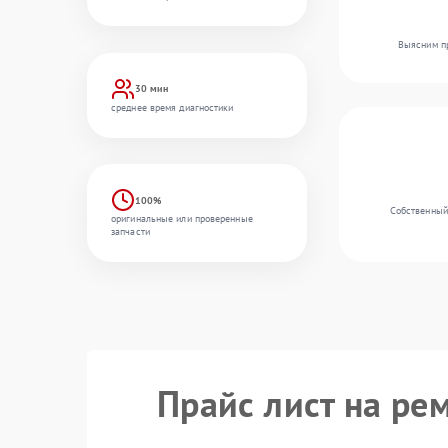
Выясним пр
30 мин
среднее время диагностики
100%
Собственный
оригинальные или проверенные
запчасти
Прайс лист на ре