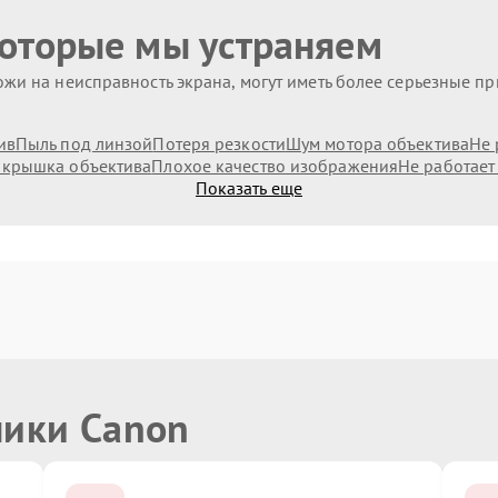
которые мы устраняем
жи на неисправность экрана, могут иметь более серьезные п
ив
Пыль под линзой
Потеря резкости
Шум мотора объектива
Не 
 крышка объектива
Плохое качество изображения
Не работает
Показать еще
ники Canon