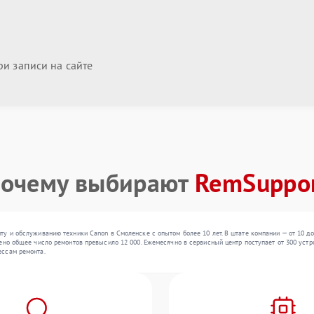
и записи на сайте
очему выбирают
RemSuppo
у и обслуживанию техники Canon в Смоленске с опытом более 10 лет. В штате компании — от 10 до
ено общее число ремонтов превысило 12 000. Ежемесячно в сервисный центр поступает от 300 устро
ессам ремонта.