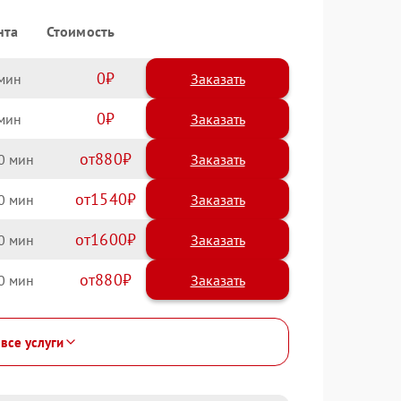
нта
Стоимость
0
Заказать
0
Заказать
880
0
1540
0
1600
0
880
0
 все услуги