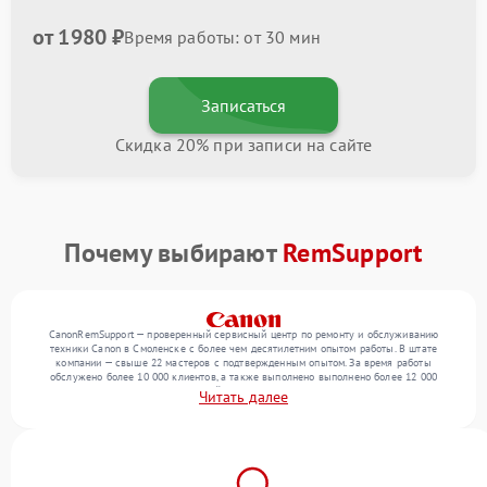
от 1980 ₽
Время работы: от 30 мин
Записаться
Скидка 20% при записи на сайте
Почему выбирают
RemSupport
CanonRemSupport — проверенный сервисный центр по ремонту и обслуживанию
техники Canon в Смоленске с более чем десятилетним опытом работы. В штате
компании — свыше 22 мастеров с подтвержденным опытом. За время работы
обслужено более 10 000 клиентов, а также выполнено выполнено более 12 000
ремонтов. Ежемесячно в сервисный центр поступает свыше 300 единиц техники,
Читать далее
включая , , . Мы выполняем ремонт различного уровня сложности и предлагаем
стабильный уровень сервиса благодаря использованию современного оборудования.