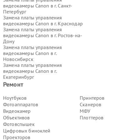
видеокамеры Canon в г.
Санкт-
Петербург
Замена платы управления
видеокамеры Canon в г.
Краснодар
Замена платы управления
видеокамеры Canon в г.
Ростов-на-
Дону
Замена платы управления
видеокамеры Canon в г.
Новосибирск
Замена платы управления
видеокамеры Canon в г.
Екатеринбург
Замена платы управления
Ремонт
видеокамеры Canon в г.
Казань
Замена платы управления
Ноутбуков
Принтеров
видеокамеры Canon в г.
Воронеж
Фотоаппаратов
Сканеров
Замена платы управления
Видеокамер
МФУ
видеокамеры Canon в г.
Волгоград
Объективов
Плоттеров
Замена платы управления
Фотовспышек
видеокамеры Canon в г.
Самара
Замена платы управления
Цифровых биноклей
видеокамеры Canon в г.
Пермь
Проекторов