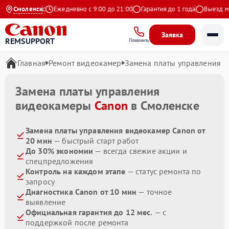
4.9 на Яндекс
Смоленск
Ежедневно с 9:00 до 21:00
Гарантия до 1 года
Выезд мас
Заявка
REMSUPPORT
Позвонить
Главная
Ремонт видеокамер
Замена платы управления
Замена платы управления
видеокамеры
Canon
в Смоленске
Замена платы управления видеокамер Canon от
20 мин
— быстрый старт работ
До 30% экономии
— всегда свежие акции и
спецпредложения
Контроль на каждом этапе
— статус ремонта по
запросу
Диагностика Canon от 10 мин
— точное
выявление
Официальная гарантия до 12 мес.
— с
поддержкой после ремонта